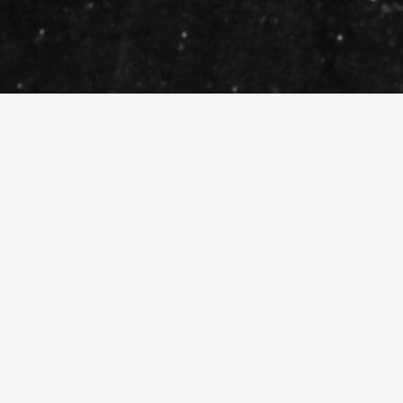
A ROCHA VERDE
A Rocha Verde, SA tem um historial de 30
anos na
extracção
,
transformação
e
comercialização
de rochas. Durante a
sua existência a Rocha Verde, SA tem
estado focada em oferecer aos seus
clientes os materiais mais exclusivos e de